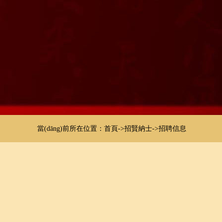
當(dāng)前所在位置：
首頁
->
招賢納士
->
招聘信息