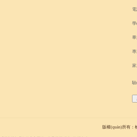
電
學
畢
專
家
驗
版權(quán)所有