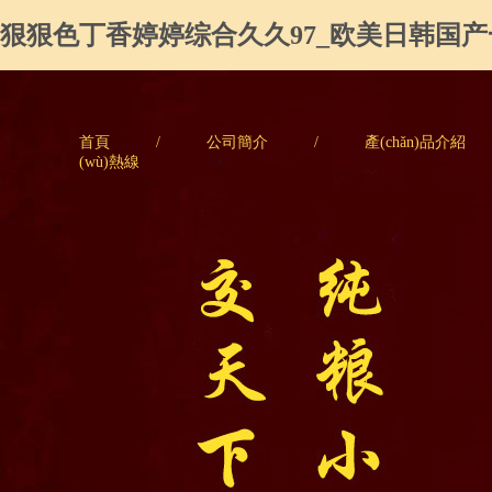
狠狠色丁香婷婷综合久久97_欧美日韩国
首頁
/
公司簡介
/
產(chǎn)品介紹
(wù)熱線