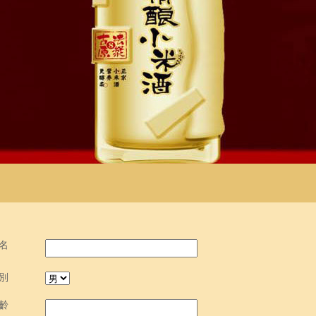
名
別
齡