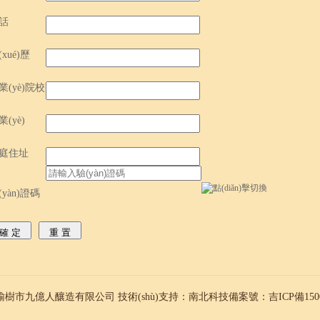
話
(xué)歷
業(yè)院校
業(yè)
庭住址
(yàn)證碼
確 定
重 置
：榆樹市九億人釀造有限公司 技術(shù)支持：
南北科技
備案號：吉ICP備1500