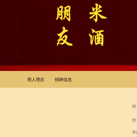
用人理念
招聘信息
姓
性
年