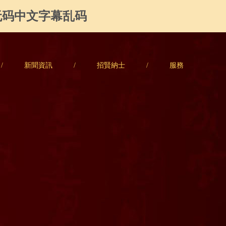
无码中文字幕乱码
/
新聞資訊
/
招賢納士
/
服務