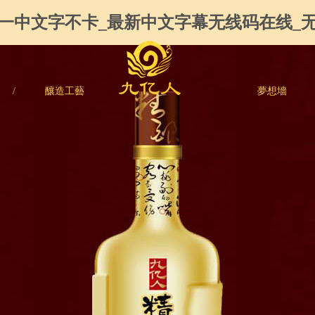
产一中文字不卡_最新中文字幕无线码在线_
/
釀造工藝
夢想墻