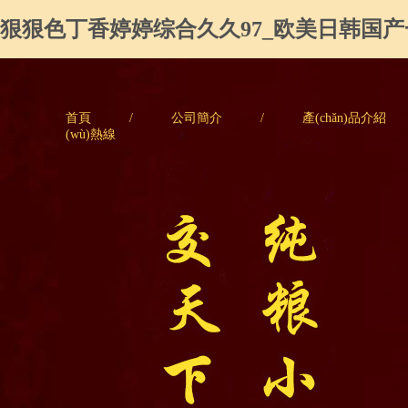
狠狠色丁香婷婷综合久久97_欧美日韩国
首頁
/
公司簡介
/
產(chǎn)品介紹
(wù)熱線