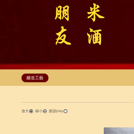
釀造工藝
放大
縮小
默認(rèn)