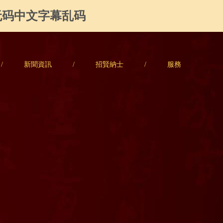
无码中文字幕乱码
/
新聞資訊
/
招賢納士
/
服務